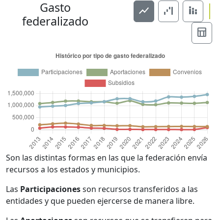
Gasto
show_chart
waterfall_chart
stacked_bar_chart
federalizado
table_chart
Son las distintas formas en las que la federación envía
recursos a los estados y municipios.
Las
Participaciones
son recursos transferidos a las
entidades y que pueden ejercerse de manera libre.