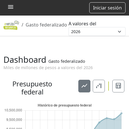
menu
Iniciar sesión
A valores del
Gasto federalizado
Dashboard
Gasto federalizado
Miles de millones de pesos a valores del
2026
Presupuesto
show_chart
waterfall_chart
table_chart
federal